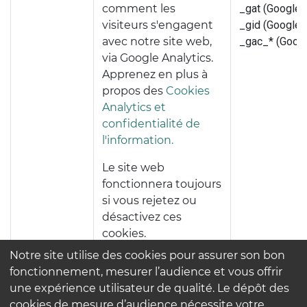
comment les
_gat (Google)
visiteurs s'engagent
_gid (Google)
avec notre site web,
_gac_* (Googl
via Google Analytics.
Apprenez en plus à
propos des
Cookies
Analytics et
confidentialité de
l'information.
Le site web
fonctionnera toujours
si vous rejetez ou
désactivez ces
cookies.
Notre site utilise des cookies pour assurer son bon
fonctionnement, mesurer l’audience et vous offrir
Vous pouvez choisir que votre ordinateur vous
une expérience utilisateur de qualité. Le dépôt des
prévienne chaque fois qu'un cookie est envoyé, ou
cookies de mesure d’audience nécessite votre