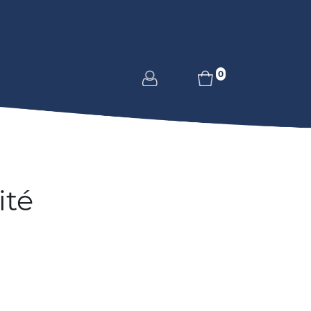
0
ité