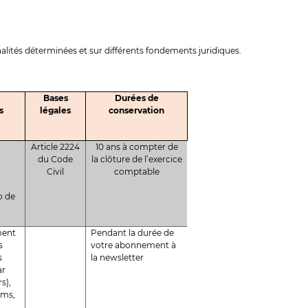
alités déterminées et sur différents fondements juridiques.
Bases
Durées de
s
légales
conservation
Article 2224
10 ans à compter de
du Code
la clôture de l’exercice
Civil
comptable
o de
ment
Pendant la durée de
s
votre abonnement à
s
la newsletter
ar
s),
oms,