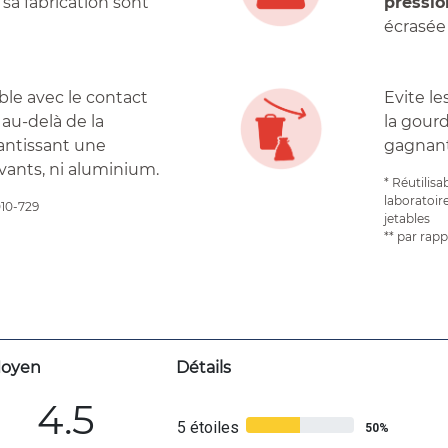
 sa fabrication sont
pressio
écrasée 
ble avec le contact
Evite le
 au-delà de la
la gour
antissant une
gagnant
vants, ni aluminium.
* Réutilisa
laboratoir
010-729
jetables
** par rap
oyen
Détails
4.5
5 étoiles
50%