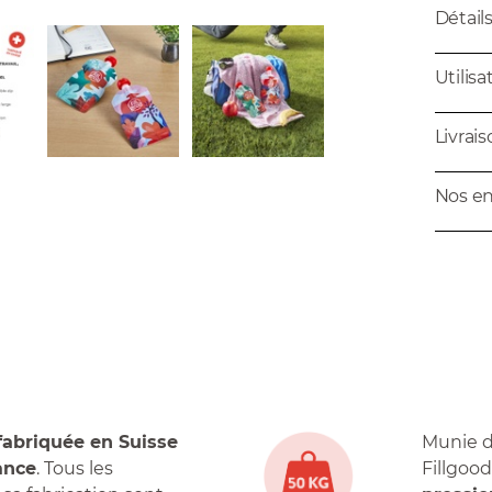
Détail
Utilisa
Livrai
Nos e
fabriquée en Suisse
Munie d
ance
. Tous les
Fillgoo