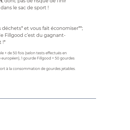
n
, donc pas de risque de finir
dans le sac de sport !
s déchets* et vous fait économiser**;
de Fillgood c’est du gagnant-
 !*
ble + de 50 fois (selon tests effectués en
e européen), 1 gourde Fillgood = 50 gourdes
port à la consommation de gourdes jetables.