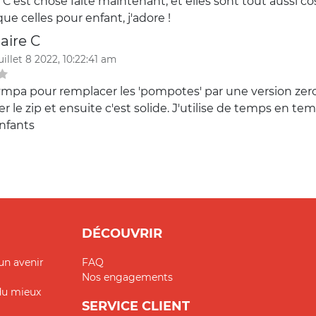
 ! C'est chose faite maintenant, et elles sont tout aussi co
ue celles pour enfant, j'adore !
aire C
uillet 8 2022, 10:22:41 am
ympa pour remplacer les 'pompotes' par une version zero 
r le zip et ensuite c'est solide. J'utilise de temps en t
enfants
DÉCOUVRIR
un avenir
FAQ
Nos engagements
 du mieux
SERVICE CLIENT