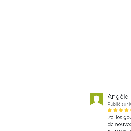
Angèle
Publié sur j
J'ai les g
de nouvea