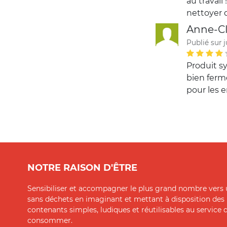
au travail
nettoyer q
Anne-Cl
Publié sur j
Produit s
bien ferme
pour les 
NOTRE RAISON D'ÊTRE
Sensibiliser et accompagner le plus grand nombre vers 
sans déchets en imaginant et mettant à disposition des
contenants simples, ludiques et réutilisables au service
consommer.