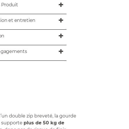
s Produit
tion et entretien
son
ngagements
’un double zip breveté, la gourde
d supporte
plus de 50 kg de