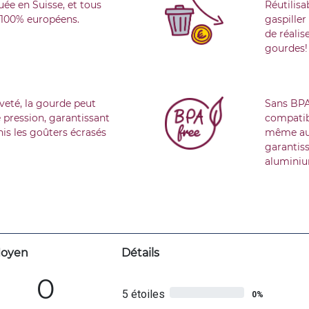
uée en Suisse, et tous
Réutilisa
t 100% européens.
gaspille
de réalis
gourdes!
veté, la gourde peut
Sans BPA
 pression, garantissant
compatibl
nis les goûters écrasés
même au-
garantiss
aluminiu
oyen
Détails
0
5 étoiles
0%