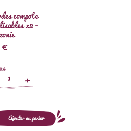
des compote
lisables x2 -
onie
€
ité
Ajouter au panier