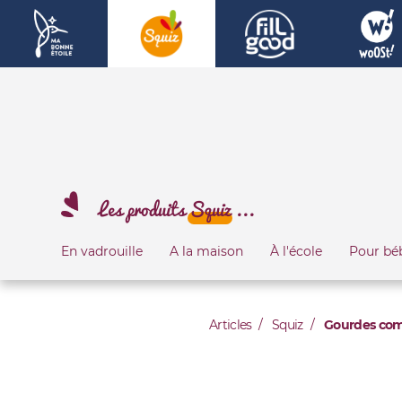
Les produits
Squiz
...
En vadrouille
A la maison
À l'école
Pour bé
Articles
Squiz
Gourdes comp