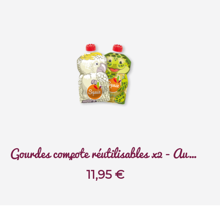
Gourdes compote réutilisables x2 - Australie
11,95
€