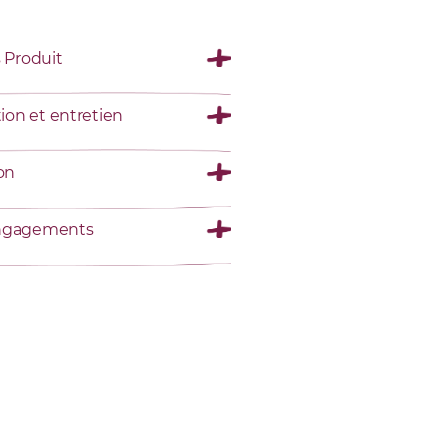
s Produit
tion et entretien
son
ngagements