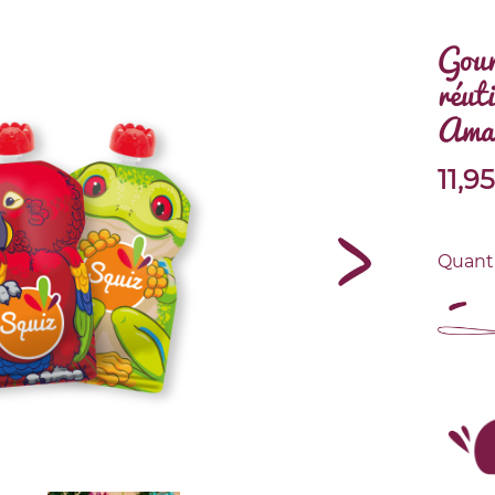
Gour
réuti
Amaz
11,95
Quant