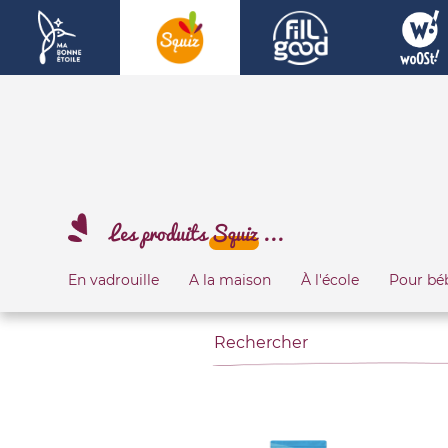
Les produits
Squiz
...
En vadrouille
A la maison
À l'école
Pour bé