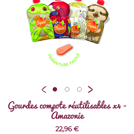
Gourdes compote réutilisables x4 -
Amazonie
22,96
€