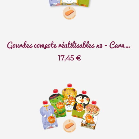
Gourdes compote réutilisables x3 - Carnaval
17,45
€