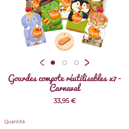
Gourdes compote réutilisables x7 -
Carnaval
33,95
€
Quantité