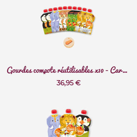
Gourdes compote réutilisables x10 - Carnaval
36,95
€