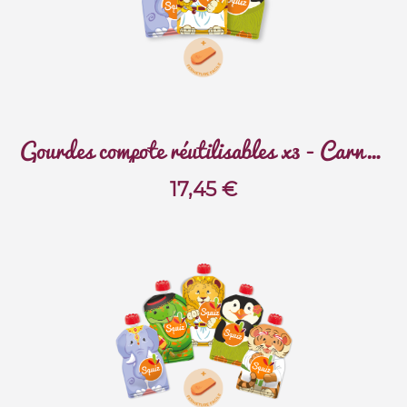
Gourdes compote réutilisables x3 - Carnaval
17,45
€