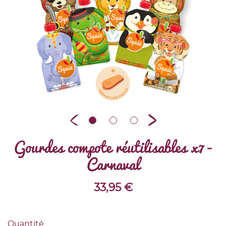
Gourdes compote réutilisables x7 -
Carnaval
33,95
€
Quantité