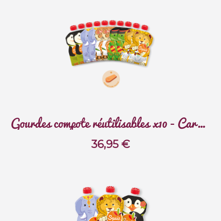
Gourdes compote réutilisables x10 - Carnaval
36,95
€