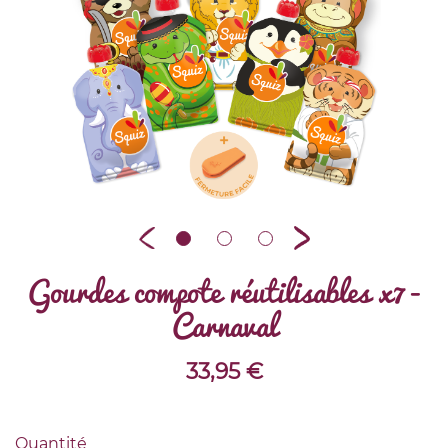
Gourdes compote réutilisables x7 -
Carnaval
33,95
€
Quantité