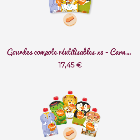
Gourdes compote réutilisables x3 - Carnaval
17,45
€