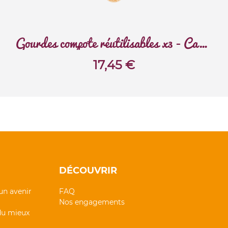
Gourdes compote réutilisables x3 - Carnaval
17,45
€
DÉCOUVRIR
un avenir
FAQ
Nos engagements
 du mieux