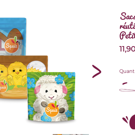
Sacs
réut
Peti
11,9
Quant