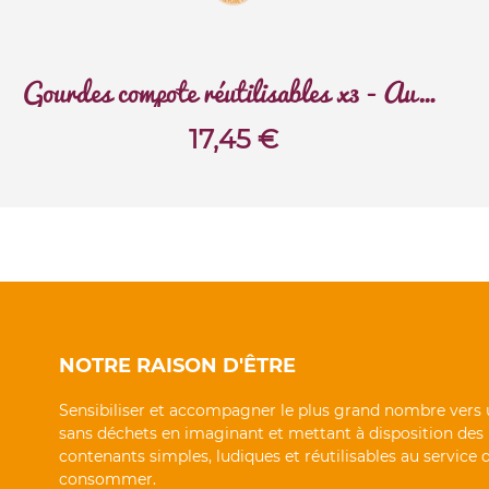
Gourdes compote réutilisables x3 - Australie
17,45
€
NOTRE RAISON D'ÊTRE
Sensibiliser et accompagner le plus grand nombre vers 
sans déchets en imaginant et mettant à disposition des
contenants simples, ludiques et réutilisables au service
consommer.