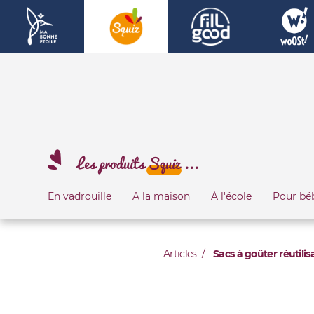
Les produits
Squiz
...
En vadrouille
A la maison
À l'école
Pour bé
Articles
Sacs à goûter réutili