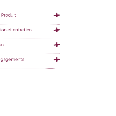
s Produit
tion et entretien
son
ngagements