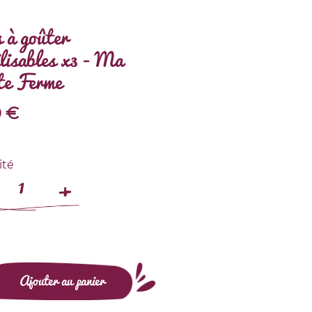
 à goûter
ilisables x3 - Ma
te Ferme
0
€
ité
Ajouter au panier