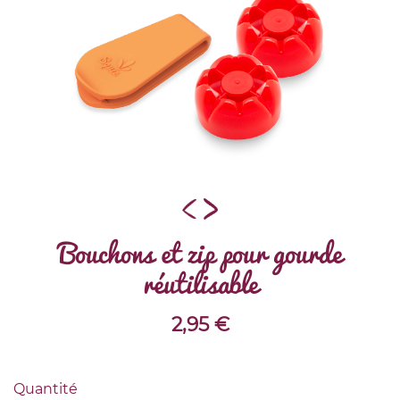
Bouchons et zip pour gourde
réutilisable
2,95
€
Quantité