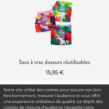
Sacs à vrac doseurs réutilisables
15,95
€
Notre site utilise des cookies pour assurer son bon
FAQ
fonctionnement, mesurer l’audience et vous offrir
Contactez-nous
une expérience utilisateur de qualité. Le dépôt des
Nos engagements
cookies de mesure d’audience nécessite votre