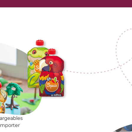
argeables
 emporter