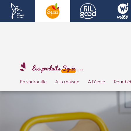
Les produits
Squiz
...
En vadrouille
A la maison
À l'école
Pour bé