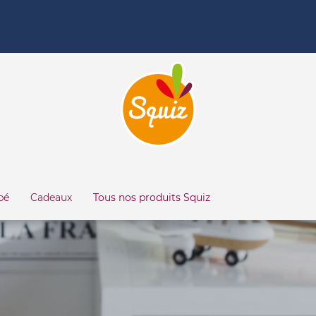
bé
Cadeaux
Tous nos produits Squiz