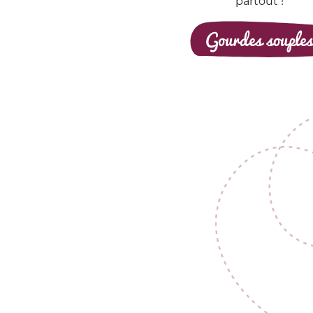
partout !
Gourdes souples