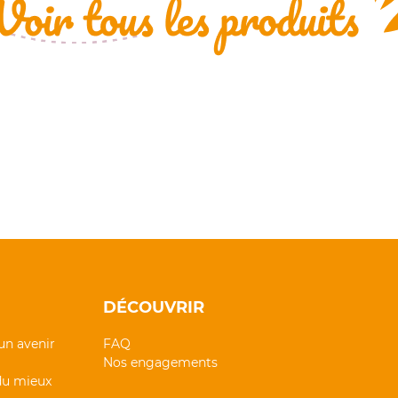
DÉCOUVRIR
un avenir
FAQ
Nos engagements
 du mieux