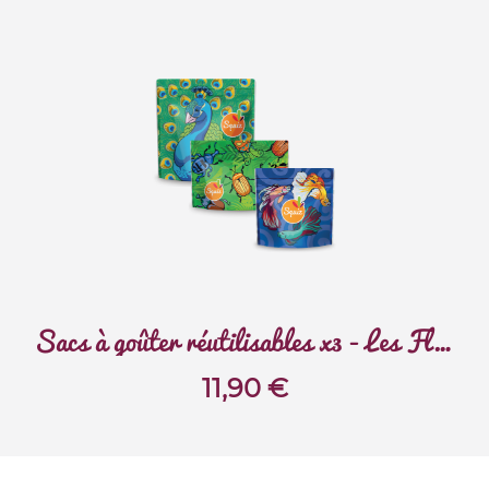
Sacs à goûter réutilisables x3 - Les Flamboyants
11,90
€