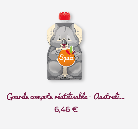
Gourde compote réutilisable - Australie - Koala
6,46
€