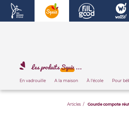
Les produits
Squiz
...
En vadrouille
A la maison
À l'école
Pour bé
Articles
Gourde compote réuti