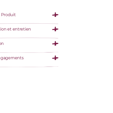
s Produit
tion et entretien
son
ngagements