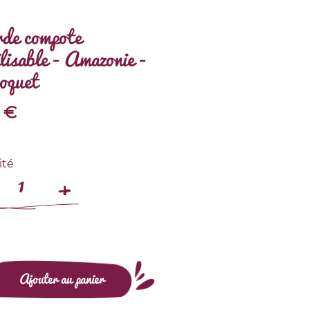
de compote
ilisable - Amazonie -
oquet
€
ité
Ajouter au panier