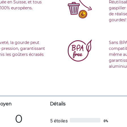
uée en Suisse, et tous
Réutilisa
t 100% européens.
gaspille
de réalis
gourdes!
veté, la gourde peut
Sans BPA
 pression, garantissant
compatibl
nis les goûters écrasés
même au-
garantiss
aluminiu
oyen
Détails
0
5 étoiles
0%