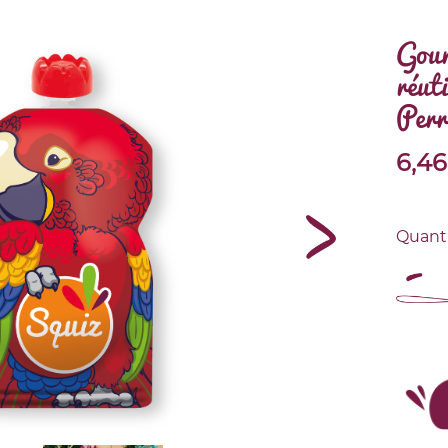
Gour
réut
Perr
6,46
Quant