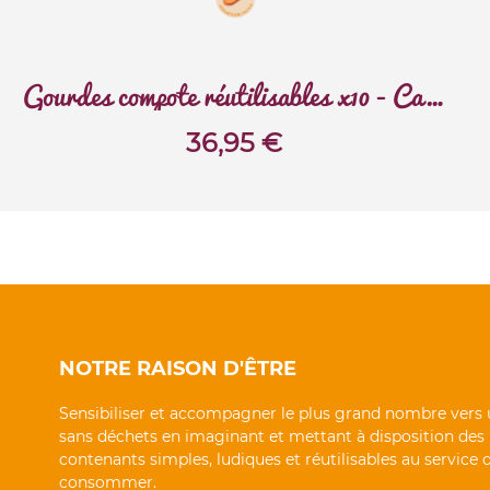
Gourdes compote réutilisables x10 - Carnaval
36,95
€
NOTRE RAISON D'ÊTRE
Sensibiliser et accompagner le plus grand nombre vers 
sans déchets en imaginant et mettant à disposition des
contenants simples, ludiques et réutilisables au service
consommer.