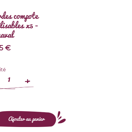
des compote
lisables x5 -
aval
5
€
ité
Ajouter au panier