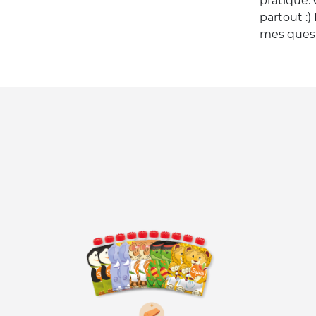
pratique.
partout :)
mes questi