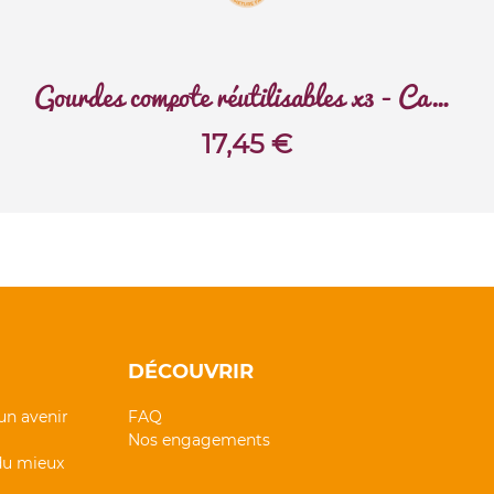
Gourdes compote réutilisables x3 - Carnaval
17,45
€
DÉCOUVRIR
un avenir
FAQ
Nos engagements
 du mieux