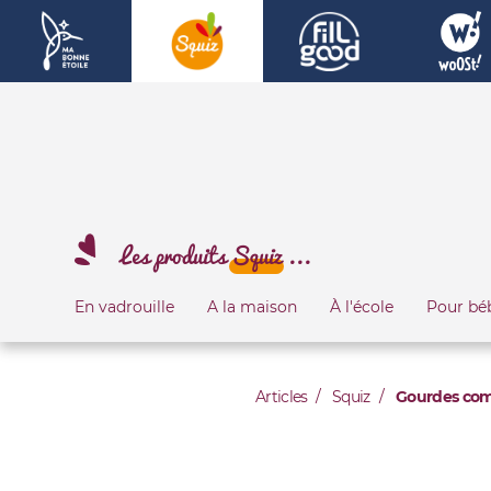
Les produits
Squiz
...
En vadrouille
A la maison
À l'école
Pour bé
Articles
Squiz
Gourdes comp