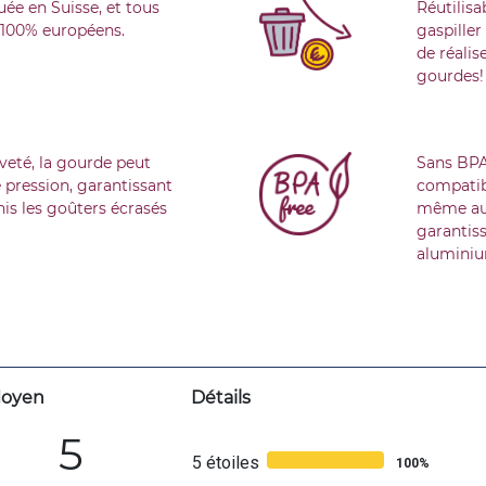
uée en Suisse, et tous
Réutilisa
t 100% européens.
gaspille
de réalis
gourdes!
veté, la gourde peut
Sans BPA
 pression, garantissant
compatibl
nis les goûters écrasés
même au-
garantiss
aluminiu
oyen
Détails
5
5 étoiles
100%