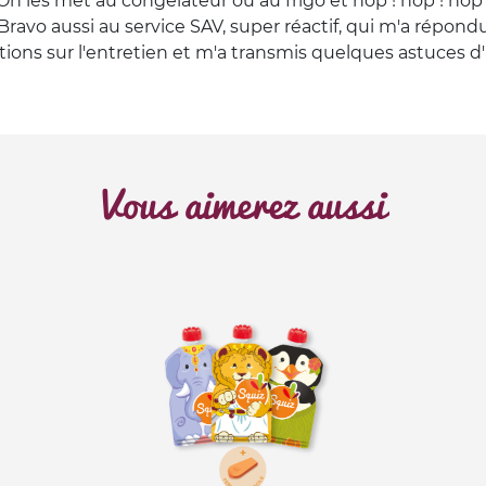
 On les met au congélateur ou au frigo et hop ! hop ! ho
 Bravo aussi au service SAV, super réactif, qui m'a répon
ons sur l'entretien et m'a transmis quelques astuces d'ut
Vous aimerez aussi