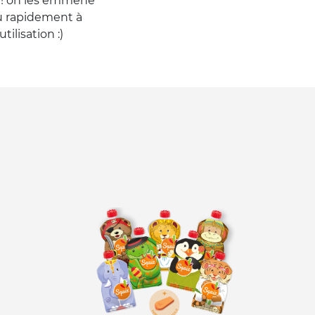
p ! on les emmène
du rapidement à
ilisation :)