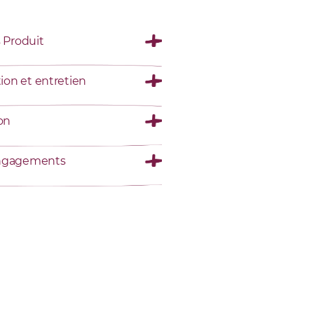
s Produit
tion et entretien
son
ngagements