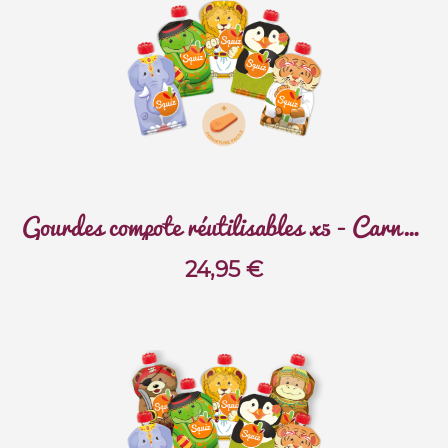
Gourdes compote réutilisables x5 - Carnaval
24,95
€