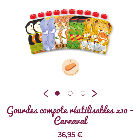
Gourdes compote réutilisables x10 -
Carnaval
36,95
€