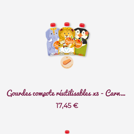
Gourdes compote réutilisables x3 - Carnaval
17,45
€