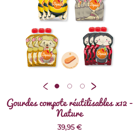
Gourdes compote réutilisables x12 -
Nature
39,95
€