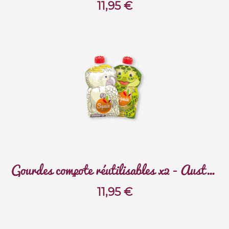
11,95
€
Gourdes compote réutilisables x2 - Australie
11,95
€