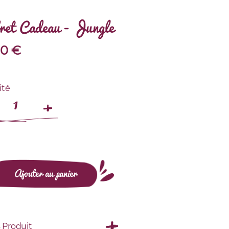
ret Cadeau - Jungle
90
€
ité
Ajouter au panier
s Produit