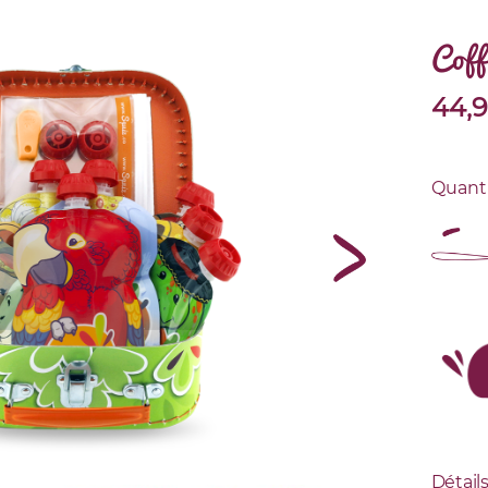
Coff
44,
Quant
Détail