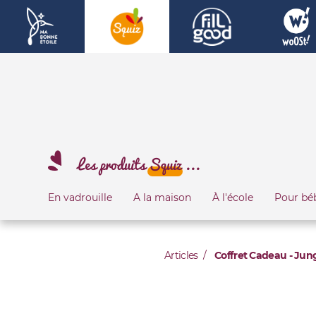
Les produits
Squiz
...
En vadrouille
A la maison
À l'école
Pour bé
Articles
Coffret Cadeau - Jun