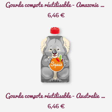
Gourde compote réutilisable - Amazonie - Perroquet
6,46
€
Gourde compote réutilisable - Australie - Koala
6,46
€